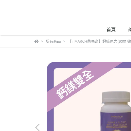
首頁
所有商品
【InMARCH茵瑪奇】鈣鎂原力(90顆/瓶