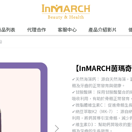
商品列表
代理合作
客服中心
產品介紹影片
)
【InMARCH茵瑪
✔︎天然海藻鈣： 源自天然海藻
骼及牙齒的正常發育與健康。
✔︎甘胺酸鎂： 採用甘胺酸螯合
吸收利用，有助於骨骼正常發育
✔︎微脂體維生素C： 促進骨骼生
✔︎納豆萃取K2（MK-7）： 
利用，將鈣質導引至骨骼，減少
✔︎維生素D3： 幫助鈣質吸收
骼及牙齒的生長發育。