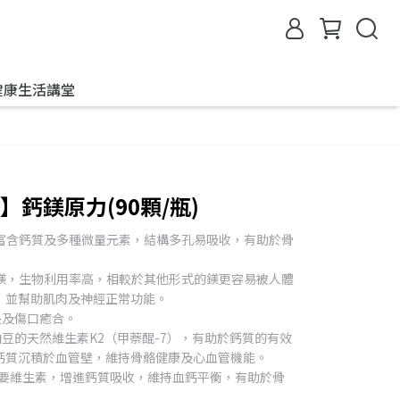
健康生活講堂
奇】鈣鎂原力(90顆/瓶)
，富含鈣質及多種微量元素，結構多孔易吸收，有助於骨
的鎂，生物利用率高，相較於其他形式的鎂更容易被人體
，並幫助肌肉及神經正常功能。
長及傷口癒合。
源自納豆的天然維生素K2（甲萘醌-7），有助於鈣質的有效
鈣質沉積於血管壁，維持骨骼健康及心血管機能。
的重要維生素，增進鈣質吸收，維持血鈣平衡，有助於骨